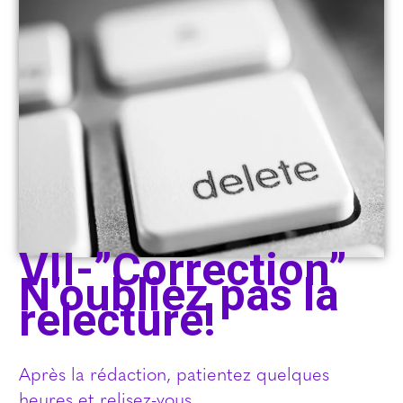
VII-”Correction”
N’oubliez pas la
relecture!
Après la rédaction, patientez quelques
heures et relisez-vous.