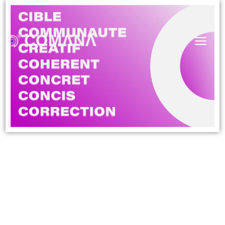
Découv
les 7C
du
Market