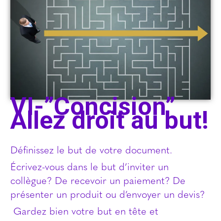
VI-”Concision”
Allez droit au but!
Définissez le but de votre document.
Écrivez-vous dans le but d’inviter un
collègue? De recevoir un paiement? De
présenter un produit ou d’envoyer un devis?
Gardez bien votre but en tête et