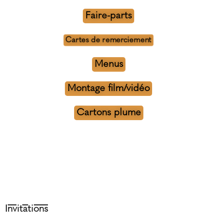
Faire-parts
Cartes de remerciement
Menus
Montage film/vidéo
Cartons plume
Invitations