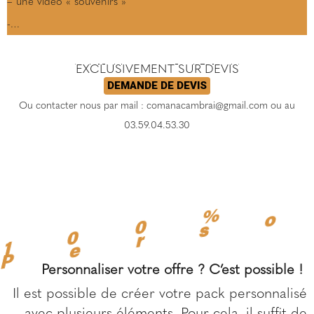
– une vidéo « souvenirs »
-…
EXCLUSIVEMENT SUR DEVIS
DEMANDE DE DEVIS
Ou contacter nous par mail : comanacambrai@gmail.com ou au
03.59.04.53.30
1
0
0
%
P
e
r
s
o
n
n
a
l
i
s
Personnaliser votre offre ? C’est possible !
Il est possible de créer votre pack personnalisé